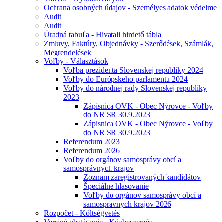
Ochrana osobných údajov - Személyes adatok védelme
Audit
Audit
Úradná tabuľa - Hivatali hirdető tábla
Zmluvy, Faktúry, Objednávky - Szerődések, Számlák,
Megrendelések
Voľby - Választások
Voľba prezidenta Slovenskej republiky 2024
Voľby do Európskeho parlamentu 2024
Voľby do národnej rady Slovenskej republiky
2023
Zápisnica OVK - Obec Nýrovce - Voľby
do NR SR 30.9.2023
Zápisnica OVK - Obec Nýrovce - Voľby
do NR SR 30.9.2023
Referendum 2023
Referendum 2026
Voľby do orgánov samosprávy obcí a
samosprávnych krajov
Zoznam zaregistrovaných kandidátov
Špeciálne hlasovanie
Voľby do orgánov samosprávy obcí a
samosprávnych krajov 2026
Rozpočet - Költségvetés
Verejné obstávanie - Közbeszerzés