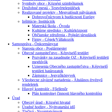
Symboly obce - Községi szimbólumok
Družobné mestá - Testvértelepülések
Realizované projekty - Megvalósult pályázatok
Dobrovoľníctvom k budúcnosti Európy
Inštitúcie- Institúciók
Materská škola - Óvoda
Kultúrne stredisko - Kultúrközpont
Občianske združenia - Polgári társulások
Firmy - Cégek⁄Vállakozók
Samospráva - Önkormányzat
Starosta obce - Poglármester
Obecné zastupiteľstvo - Képviselő testület
Pozvánky na zasadnutie OZ - Képviselő testületi
meghívók
Uznesenia Obecného zastupiteľstva - Képviselő
testületi határozatok
Zápisnice - Jegyzőkönyvek
Všeobecne záväzné nariadenia - Általános érvényű
rendeletek
Hlavný kontrolór - Főellenőr
Plán kontrolnej činnosti hlavného kontrolóra
Úrad
Obecný úrad - Községi hivatal
Úradné hodiny - Nyitvatartási idő
Tlačivá - Nyomtatványok