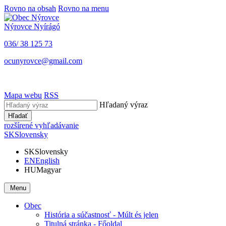
Rovno na obsah
Rovno na menu
Nýrovce
Nyírágó
036/ 38 125 73
ocunyrovce@gmail.com
Mapa webu
RSS
Hľadaný výraz
Hľadať
rozšírené vyhľadávanie
SK
Slovensky
SK
Slovensky
EN
English
HU
Magyar
Menu
Obec
História a súčastnosť - Múlt és jelen
Titulná stránka - Főoldal