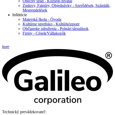
Obecný úrad - Községi hivatal
Zmluvy, Faktúry, Objednávky - Szerődések, Számlák,
Megrendelések
Inštitúcie
Materská škola - Óvoda
Kultúrne stredisko - Kultúrközpont
Občianske združenia - Polgári társulások
Firmy - Cégek⁄Vállakozók
hore
Technický prevádzkovateľ: