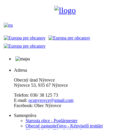
Adresa
Obecný úrad Nýrovce
Nýrovce 53, 935 67 Nýrovce
Telefon: 036/ 38 125 73
E-mail:
ocunyrovce@gmail.com
Facebook: Obec Nýrovce
Samospráva
Starosta obce - Poglármester
Obecné zastupiteľstvo - Képviselő testület