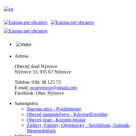
Adresa
Obecný úrad Nýrovce
Nýrovce 53, 935 67 Nýrovce
Telefon: 036/ 38 125 73
E-mail:
ocunyrovce@gmail.com
Facebook: Obec Nýrovce
Samospráva
Starosta obce - Poglármester
Obecné zastupiteľstvo - Képviselő testület
Obecný úrad - Községi hivatal
Zmluvy, Faktúry, Objednávky - Szerődések, Számlák,
Megrendelések