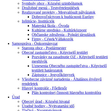
Symboly obce - Községi szimbólumok
Družobné mestá - Testvértelepülések
Realizované projekty - Megvalósult pályázatok
Dobrovoľníctvom k budúcnosti Európy
Inštitúcie- Institúciók
Materská škola - Óvoda
Kultúrne stredisko - Kultúrközpont
Občianske združenia - Polgári társulások
Firmy - Cégek⁄Vállakozók
Samospráva - Önkormányzat
Starosta obce - Poglármester
Obecné zastupiteľstvo - Képviselő testület
Pozvánky na zasadnutie OZ - Képviselő testületi
meghívók
Uznesenia Obecného zastupiteľstva - Képviselő
testületi határozatok
Zápisnice - Jegyzőkönyvek
Všeobecne záväzné nariadenia - Általános érvényű
rendeletek
Hlavný kontrolór - Főellenőr
Plán kontrolnej činnosti hlavného kontrolóra
Úrad
Obecný úrad - Községi hivatal
Úradné hodiny - Nyitvatartási idő
Tlačivá - Nyomtatványok