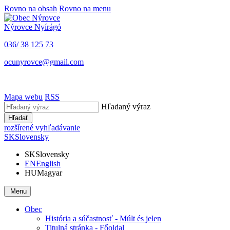
Rovno na obsah
Rovno na menu
Nýrovce
Nyírágó
036/ 38 125 73
ocunyrovce@gmail.com
Mapa webu
RSS
Hľadaný výraz
Hľadať
rozšírené vyhľadávanie
SK
Slovensky
SK
Slovensky
EN
English
HU
Magyar
Menu
Obec
História a súčastnosť - Múlt és jelen
Titulná stránka - Főoldal