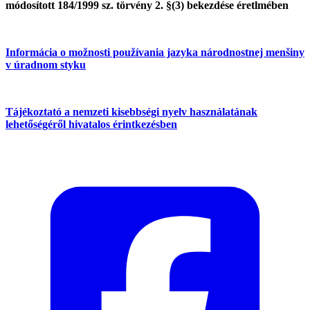
módosított 184/1999 sz. törvény 2. §(3) bekezdése éretlmében
Informácia o možnosti používania jazyka národnostnej menšiny
v úradnom styku
Tájékoztató a nemzeti kisebbségi nyelv használatának
lehetőségéről hivatalos érintkezésben