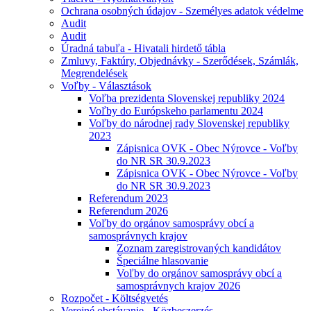
Ochrana osobných údajov - Személyes adatok védelme
Audit
Audit
Úradná tabuľa - Hivatali hirdető tábla
Zmluvy, Faktúry, Objednávky - Szerődések, Számlák,
Megrendelések
Voľby - Választások
Voľba prezidenta Slovenskej republiky 2024
Voľby do Európskeho parlamentu 2024
Voľby do národnej rady Slovenskej republiky
2023
Zápisnica OVK - Obec Nýrovce - Voľby
do NR SR 30.9.2023
Zápisnica OVK - Obec Nýrovce - Voľby
do NR SR 30.9.2023
Referendum 2023
Referendum 2026
Voľby do orgánov samosprávy obcí a
samosprávnych krajov
Zoznam zaregistrovaných kandidátov
Špeciálne hlasovanie
Voľby do orgánov samosprávy obcí a
samosprávnych krajov 2026
Rozpočet - Költségvetés
Verejné obstávanie - Közbeszerzés