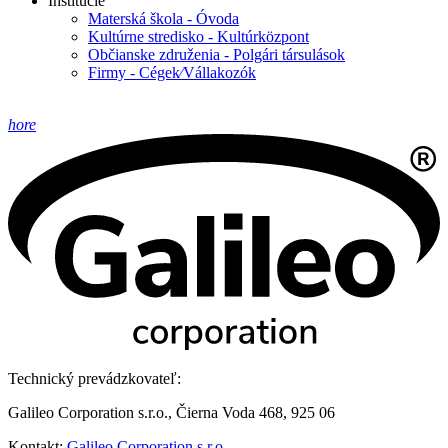
Inštitúcie
Materská škola - Óvoda
Kultúrne stredisko - Kultúrközpont
Občianske združenia - Polgári társulások
Firmy - Cégek⁄Vállakozók
hore
Technický prevádzkovateľ:
Galileo Corporation s.r.o., Čierna Voda 468, 925 06
Kontakt:
Galileo Corporation s.r.o.