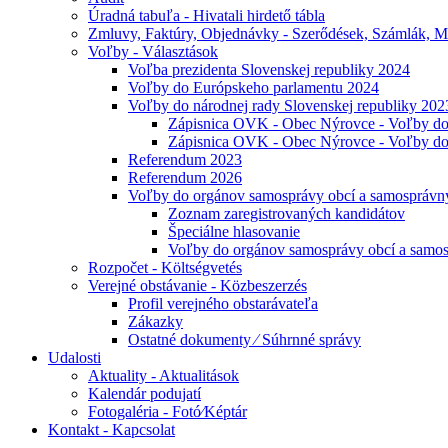
Úradná tabuľa - Hivatali hirdető tábla
Zmluvy, Faktúry, Objednávky - Szerődések, Számlák, M
Voľby - Választások
Voľba prezidenta Slovenskej republiky 2024
Voľby do Európskeho parlamentu 2024
Voľby do národnej rady Slovenskej republiky 202
Zápisnica OVK - Obec Nýrovce - Voľby d
Zápisnica OVK - Obec Nýrovce - Voľby d
Referendum 2023
Referendum 2026
Voľby do orgánov samosprávy obcí a samosprávn
Zoznam zaregistrovaných kandidátov
Špeciálne hlasovanie
Voľby do orgánov samosprávy obcí a samos
Rozpočet - Költségvetés
Verejné obstávanie - Közbeszerzés
Profil verejného obstarávateľa
Zákazky
Ostatné dokumenty ⁄ Súhrnné správy
Udalosti
Aktuality - Aktualitások
Kalendár podujatí
Fotogaléria - Fotó⁄Képtár
Kontakt - Kapcsolat