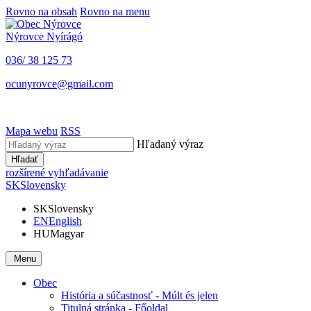
Rovno na obsah
Rovno na menu
Nýrovce
Nyírágó
036/ 38 125 73
ocunyrovce@gmail.com
Mapa webu
RSS
Hľadaný výraz
Hľadať
rozšírené vyhľadávanie
SK
Slovensky
SK
Slovensky
EN
English
HU
Magyar
Menu
Obec
História a súčastnosť - Múlt és jelen
Titulná stránka - Főoldal