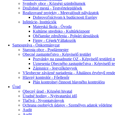
Symboly obce - Községi szimbólumok
Družobné mestá - Testvértelepülések
Realizované projekty - Megvalósult pályázatok
Dobrovoľníctvom k budúcnosti Európy
Inštitúcie- Institúciók
Materská škola - Óvoda
Kultúrne stredisko - Kultúrközpont
Občianske združenia - Polgári társulások
Firmy - Cégek⁄Vállakozók
Samospráva - Önkormányzat
Starosta obce - Poglármester
Obecné zastupiteľstvo - Képviselő testület
Pozvánky na zasadnutie OZ - Képviselő testületi
Uznesenia Obecného zastupiteľstva - Képviselő tes
Zápisnice - Jegyzőkönyvek
Všeobecne záväzné nariadenia - Általános érvényű rende
Hlavný kontrolór - Főellenőr
Plán kontrolnej činnosti hlavného kontrolóra
Úrad
Obecný úrad - Községi hivatal
Úradné hodiny - Nyitvatartási idő
Tlačivá - Nyomtatványok
Ochrana osobných údajov - Személyes adatok védelme
Audit
Audit