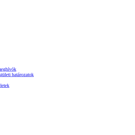
 meghívók
tületi határozatok
letek