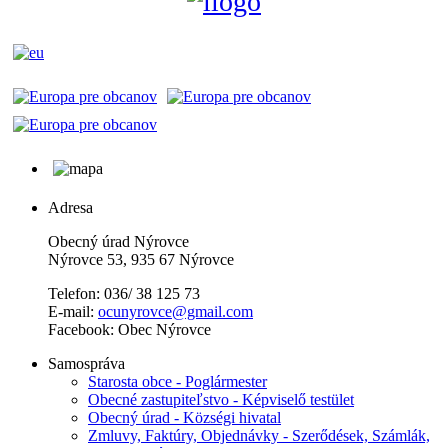
Adresa
Obecný úrad Nýrovce
Nýrovce 53, 935 67 Nýrovce
Telefon: 036/ 38 125 73
E-mail:
ocunyrovce@gmail.com
Facebook: Obec Nýrovce
Samospráva
Starosta obce - Poglármester
Obecné zastupiteľstvo - Képviselő testület
Obecný úrad - Községi hivatal
Zmluvy, Faktúry, Objednávky - Szerődések, Számlák,