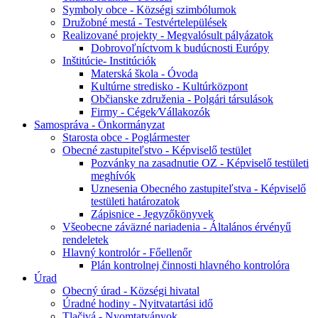
Symboly obce - Községi szimbólumok
Družobné mestá - Testvértelepülések
Realizované projekty - Megvalósult pályázatok
Dobrovoľníctvom k budúcnosti Európy
Inštitúcie- Institúciók
Materská škola - Óvoda
Kultúrne stredisko - Kultúrközpont
Občianske združenia - Polgári társulások
Firmy - Cégek⁄Vállakozók
Samospráva - Önkormányzat
Starosta obce - Poglármester
Obecné zastupiteľstvo - Képviselő testület
Pozvánky na zasadnutie OZ - Képviselő testületi
meghívók
Uznesenia Obecného zastupiteľstva - Képviselő
testületi határozatok
Zápisnice - Jegyzőkönyvek
Všeobecne záväzné nariadenia - Általános érvényű
rendeletek
Hlavný kontrolór - Főellenőr
Plán kontrolnej činnosti hlavného kontrolóra
Úrad
Obecný úrad - Községi hivatal
Úradné hodiny - Nyitvatartási idő
Tlačivá - Nyomtatványok