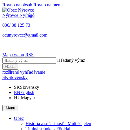
Rovno na obsah
Rovno na menu
Nýrovce
Nyírágó
036/ 38 125 73
ocunyrovce@gmail.com
Mapa webu
RSS
Hľadaný výraz
Hľadať
rozšírené vyhľadávanie
SK
Slovensky
SK
Slovensky
EN
English
HU
Magyar
Menu
Obec
História a súčastnosť - Múlt és jelen
Titulná stránka - Főoldal