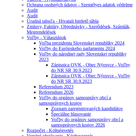
Ochrana osobných údajov - Személyes adatok védelme
Audit
Audit
Úradná tabuľa - Hivatali hirdető tábla
Zmluvy, Faktúry, Objednávky - Szerődések, Számlák,
Megrendelések
Voľby - Választások
Voľba prezidenta Slovenskej republiky 2024
Voľby do Európskeho parlamentu 2024
Voľby do národnej rady Slovenskej republiky
2023
Zápisnica OVK - Obec Nýrovce - Voľby
do NR SR 30.9.2023
Zápisnica OVK - Obec Nýrovce - Voľby
do NR SR 30.9.2023
Referendum 2023
Referendum 2026
Voľby do orgánov samosprávy obcí a
samosprávnych krajov
Zoznam zaregistrovaných kandidátov
Špeciálne hlasovanie
Voľby do orgánov samosprávy obcí a
samosprávnych krajov 2026
Rozpočet - Költségvetés
Verejné obstávanie - Közbeszerzés