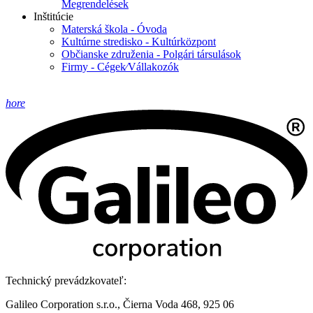
Megrendelések
Inštitúcie
Materská škola - Óvoda
Kultúrne stredisko - Kultúrközpont
Občianske združenia - Polgári társulások
Firmy - Cégek⁄Vállakozók
hore
Technický prevádzkovateľ:
Galileo Corporation s.r.o., Čierna Voda 468, 925 06